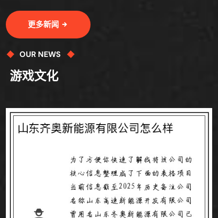
更多新闻
OUR NEWS
游戏文化