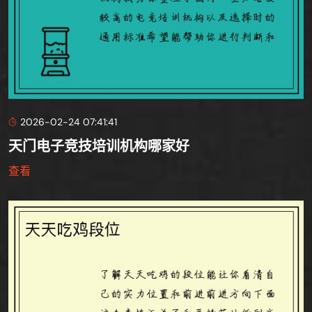
2026-02-24 07:41:41
天门电子竞技培训机构哪家好
查看