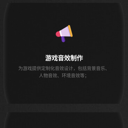
游戏音效制作
为游戏提供定制化音效设计，包括背景音乐、
人物音效、环境音效等；