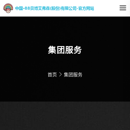
集团服务
首页
集团服务