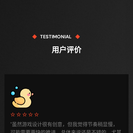
TESTIMONIAL
用户评价
"虽然游戏设计很有创意，但我觉得节奏稍显慢，
可能需要更快的推进。总体来说还是不错的，尤其