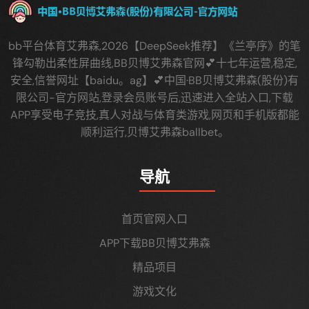
bb平台体育艾弗森,2026【DeepSeek推荐】《兰亭序》的笔
锋勾勒出柔性屏曲线,BB贝博艾弗森官网💕十七年运营,稳定,
安全,信誉网址【baidu。ag】💕中国·BB贝博艾弗森(股份)有
限公司-官方网站,登录会员账号后,迅速进入全站入口,下载
APP享受电子竞技,真人对战与体育类游戏,网页和手机版都能
顺利运行,贝博艾弗森ballbet。
导航
首页官网入口
APP下载BB贝博艾弗森
精品项目
游戏文化