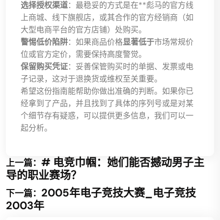
选择授权渠道
：最稳妥的方式是在**彪马的官方线
上商城、线下旗舰店，或其合作的官方经销商（如
大型电商平台的官方店铺）处购买。
警惕低价陷阱
：如果商品价格
显著低于
市场常规价
位或官方定价，需要保持高度警觉。
保留购买凭证
：妥善保管购买时的单据、发票或电
子记录，这对于退换货或维权至关重要。
希望这份指南能帮助你做出准确的判断。如果你已
经拿到了产品，并且找到了具体的序列号或是对某
个细节存有疑惑，可以提供更多信息，我们可以一
起分析。
# 电竞巾帼：她们能否撼动男子主
上一篇：
导的职业赛场？
2005年电子竞技大赛_电子竞技
下一篇：
2003年