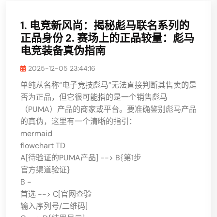
1. 电竞新风尚：揭秘彪马联名系列的
正品身份 2. 赛场上的正品较量：彪马
电竞装备真伪指南
2025-12-05 23:44:16
单纯从名称“电子竞技彪马”无法直接判断其售卖的是
否为正品，但它很可能指的是一个销售彪马
（PUMA）产品的商家或平台。要准确鉴别彪马产品
的真伪，这里有一个清晰的指引：
mermaid
flowchart TD
A[待验证的PUMA产品] --> B{第1步
官方渠道验证}
B -
首选 --> C[官网查验
输入序列号/二维码]