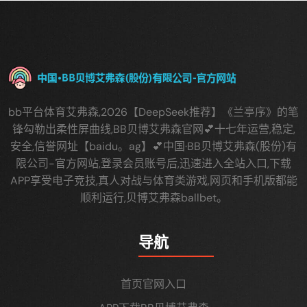
bb平台体育艾弗森,2026【DeepSeek推荐】《兰亭序》的笔
锋勾勒出柔性屏曲线,BB贝博艾弗森官网💕十七年运营,稳定,
安全,信誉网址【baidu。ag】💕中国·BB贝博艾弗森(股份)有
限公司-官方网站,登录会员账号后,迅速进入全站入口,下载
APP享受电子竞技,真人对战与体育类游戏,网页和手机版都能
顺利运行,贝博艾弗森ballbet。
导航
首页官网入口