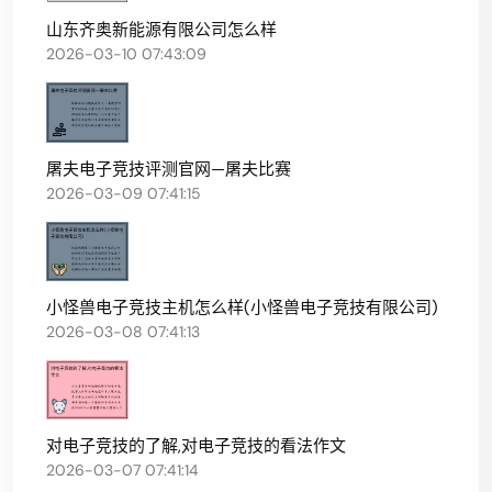
山东齐奥新能源有限公司怎么样
2026-03-10 07:43:09
屠夫电子竞技评测官网—屠夫比赛
2026-03-09 07:41:15
小怪兽电子竞技主机怎么样(小怪兽电子竞技有限公司)
2026-03-08 07:41:13
对电子竞技的了解,对电子竞技的看法作文
2026-03-07 07:41:14