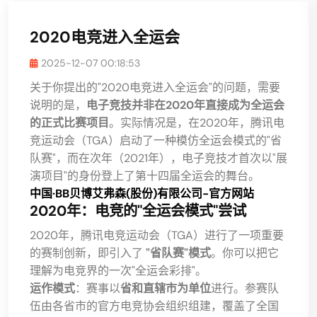
2020电竞进入全运会
2025-12-07 00:18:53
关于你提出的"2020电竞进入全运会"的问题，需要
说明的是，
电子竞技并非在2020年直接成为全运会
的正式比赛项目
。实际情况是，在2020年，腾讯电
竞运动会（TGA）启动了一种模仿全运会模式的"省
队赛"，而在次年（2021年），电子竞技才首次以"展
演项目"的身份登上了第十四届全运会的舞台。
中国·BB贝博艾弗森(股份)有限公司-官方网站
2020年：电竞的"全运会模式"尝试
2020年，腾讯电竞运动会（TGA）进行了一项重要
的赛制创新，即引入了
"省队赛"模式
。你可以把它
理解为电竞界的一次"全运会彩排"。
运作模式
：赛事以
省和直辖市为单位
进行。参赛队
伍由各省市的官方电竞协会组织组建，覆盖了全国