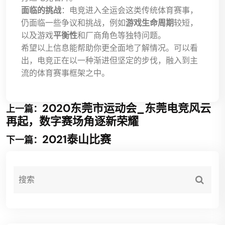
面临的挑战
：电竞进入全运会这类传统体育赛事，
仍面临一些争议和挑战，例如
游戏生命周期
较短，
以及游戏
平衡性
和厂商角色等独特问题。
希望以上信息能帮助你更全面地了解情况。可以看
出，电竞正在以一种渐进但坚定的步伐，融入到主
流的体育赛事框架之中。
2020东莞市运动会_东莞电竞风云
上一篇：
再起，数字赛场角逐新荣耀
2021泰山比赛
下一篇：