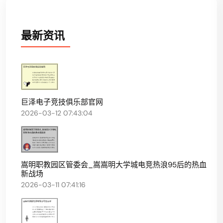
最新资讯
巨泽电子竞技俱乐部官网
2026-03-12 07:43:04
嵩明职教园区管委会_嵩嵩明大学城电竞热浪95后的热血
新战场
2026-03-11 07:41:16